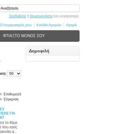
Συνδεθείτε
ή
δημιουργήστε
ένα λογαριασμό.
Ο Λογαριασμός μου
Καλάθι Αγορών
Αγορά
ΦΤΙΑΞΤΟ ΜΟΝΟΣ ΣΟΥ
Δημοφιλή
Α
ιση:
Επιθυμητό
Σύγκριση
KEY
ΙΣΗΣ ΓΙΑ
87
ετε το θέμα
ό που εσείς
εκινάει α..