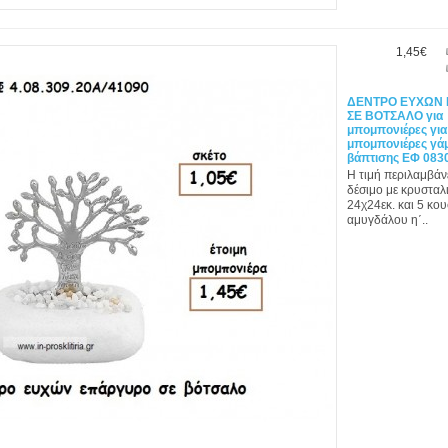
1,45€
ΔΕΝΤΡΟ ΕΥΧΩΝ
ΣΕ ΒΟΤΣΑΛΟ για
μπομπονιέρες για
μπομπονιέρες γάμ
βάπτισης ΕΦ 083
Η τιμή περιλαμβάν
δέσιμο με κρυσταλι
24χ24εκ. και 5 κο
αμυγδάλου η΄..