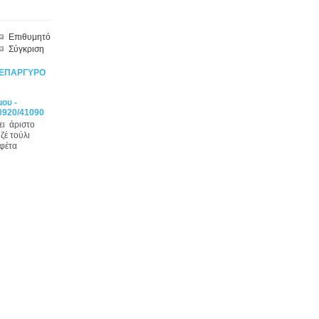
Επιθυμητό
Σύγκριση
 ΕΠΑΡΓΥΡΟ
ου -
0920/41090
ει άριστο
ζέ τούλι
υφέτα