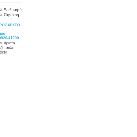
Επιθυμητό
Σύγκριση
ΡΟΖ ΧΡΥΣΟ
ου -
0920/41090
ει άριστο
ζέ τούλι
υφέτα