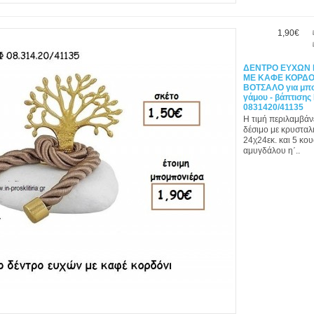
1,90€
ΔΕΝΤΡΟ ΕΥΧΩΝ 
ΜΕ ΚΑΦΕ ΚΟΡΔΟ
ΒΟΤΣΑΛΟ για μπο
γάμου - βάπτισης
0831420/41135
Η τιμή περιλαμβάν
δέσιμο με κρυσταλι
24χ24εκ. και 5 κο
αμυγδάλου η΄..