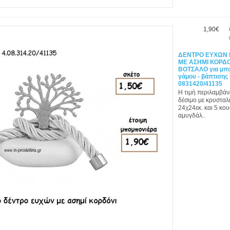
1,90€
ΔΕΝΤΡΟ ΕΥΧΩΝ
ΜΕ ΑΣΗΜΙ ΚΟΡΔΟ
ΒΟΤΣΑΛΟ για μπο
γάμου - βάπτισης
0831420/41135
Η τιμή περιλαμβάν
δέσιμο με κρυσταλι
24χ24εκ. και 5 κο
αμυγδάλ..