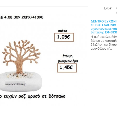
1,45€
ΔΕΝΤΡΟ ΕΥΧΩΝ 
ΣΕ ΒΟΤΣΑΛΟ για
μπομπονιέρες γάμ
βάπτισης ΕΦ 083
Η τιμή περιλαμβάν
δέσιμο με κρυσταλι
24χ24εκ. και 5 κο
αμυγδάλου η΄..