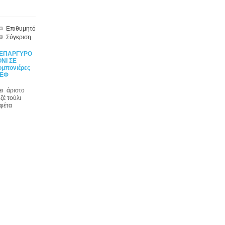
Επιθυμητό
Σύγκριση
 ΕΠΑΡΓΥΡΟ
ΝΙ ΣΕ
μπονιέρες
 ΕΦ
ει άριστο
ζέ τούλι
υφέτα