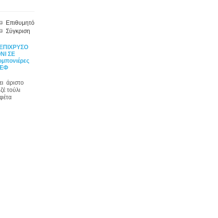
Επιθυμητό
Σύγκριση
ΕΠΙΧΡΥΣΟ
ΝΙ ΣΕ
μπονιέρες
 ΕΦ
ει άριστο
ζέ τούλι
υφέτα