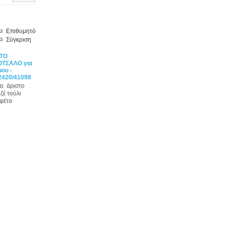
Επιθυμητό
Σύγκριση
ΣΤΟ
ΤΣΑΛΟ για
ου -
2420/41098
ει άριστο
ζέ τούλι
υφέτα