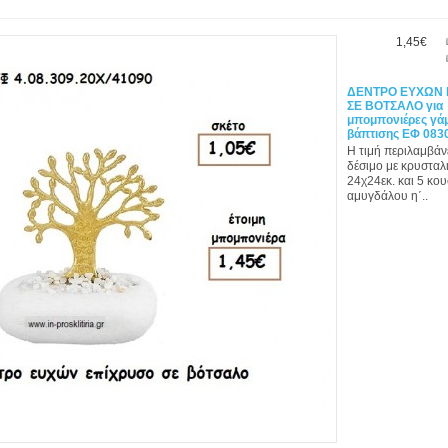
1,45€
ΔΕΝΤΡΟ ΕΥΧΩΝ 
ΣΕ ΒΟΤΣΑΛΟ για
μπομπονιέρες γάμ
βάπτισης ΕΦ 083
Η τιμή περιλαμβάν
δέσιμο με κρυσταλι
24χ24εκ. και 5 κο
αμυγδάλου η΄..