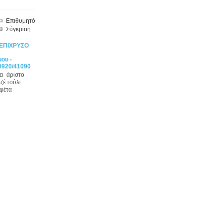
Επιθυμητό
Σύγκριση
ΕΠΙΧΡΥΣΟ
ου -
0920/41090
ει άριστο
ζέ τούλι
υφέτα