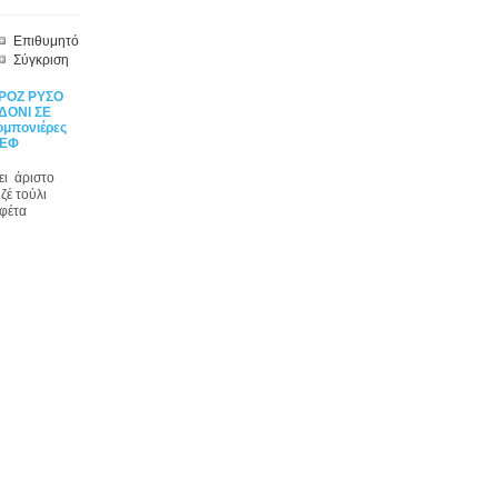
Επιθυμητό
Σύγκριση
ΡΟΖ ΡΥΣΟ
ΔΟΝΙ ΣΕ
μπονιέρες
 ΕΦ
ει άριστο
ζέ τούλι
υφέτα