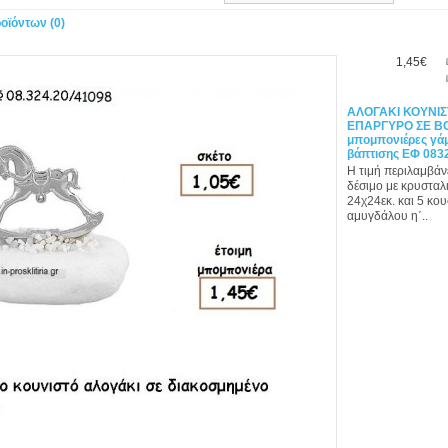
οϊόντων (0)
1,45€
ΑΛΟΓΑΚΙ ΚΟΥΝΙ
ΕΠΑΡΓΥΡΟ ΣΕ ΒΟ
μπομπονιέρες γάμ
βάπτισης ΕΦ 083
Η τιμή περιλαμβάν
δέσιμο με κρυσταλι
24χ24εκ. και 5 κο
αμυγδάλου η΄..