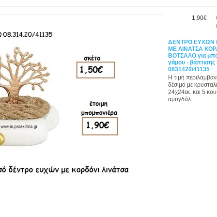
1,90€
ΔΕΝΤΡΟ ΕΥΧΩΝ 
ΜΕ ΛΙΝΑΤΣΑ ΚΟΡ
ΒΟΤΣΑΛΟ για μπο
γάμου - βάπτισης
0831420/41135
Η τιμή περιλαμβάν
δέσιμο με κρυσταλι
24χ24εκ. και 5 κο
αμυγδάλ..