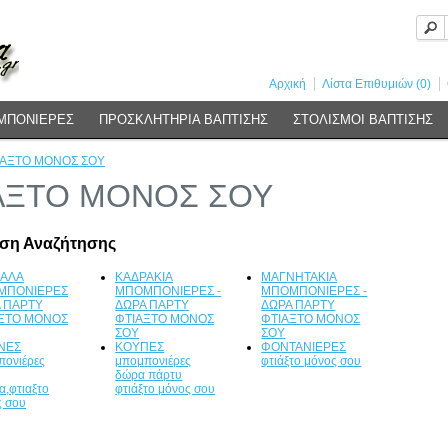
Αρχική
Λίστα Επιθυμιών (0)
ΜΠΟΝΙΕΡΕΣ
ΠΡΟΣΚΛΗΤΗΡΙΑ ΒΑΠΤΙΣΗΣ
ΣΤΟΛΙΣΜΟΙ ΒΑΠΤΙΣΗΣ
ΙΑΞΤΟ ΜΟΝΟΣ ΣΟΥ
ΑΞΤΟ ΜΟΝΟΣ ΣΟΥ
υση Αναζήτησης
ΣΑΛΑ
ΚΑΔΡΑΚΙΑ
ΜΑΓΝΗΤΑΚΙΑ
ΜΠΟΝΙΕΡΕΣ
ΜΠΟΜΠΟΝΙΕΡΕΣ -
ΜΠΟΜΠΟΝΙΕΡΕΣ -
 ΠΑΡΤΥ
ΔΩΡΑ ΠΑΡΤΥ
ΔΩΡΑ ΠΑΡΤΥ
ΞΤΟ ΜΟΝΟΣ
ΦΤΙΑΞΤΟ ΜΟΝΟΣ
ΦΤΙΑΞΤΟ ΜΟΝΟΣ
ΣΟΥ
ΣΟΥ
ΝΕΣ
ΚΟΥΠΕΣ
ΦΟΝΤΑΝΙΕΡΕΣ
πονιέρες
μπομπονιέρες
φτιάξτο μόνος σου
δώρα πάρτυ
α,φτιαξτο
φτιάξτο μόνος σου
ς σου